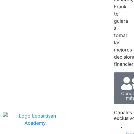
Frank
te
guiará
a
tomar
las
mejores
decision
financier
Cono
má
Canales
exclusiv