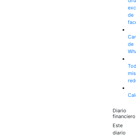
Gr
exc
de
fac
Can
de
Wh
To
mis
red
Cal
Diario
financiero
Este
diario