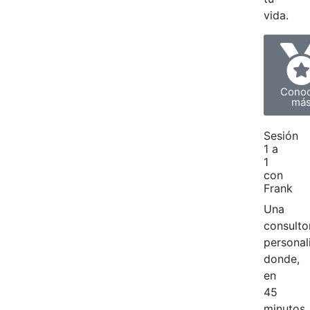
vida.
Cono
má
Sesión
1 a
1
con
Frank
Una
consulto
personal
donde,
en
45
minutos,