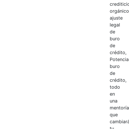
creditici
orgánico
ajuste
legal
de
buro
de
crédito,
Potencia
buro
de
crédito,
todo
en
una
mentoría
que
cambiar
tu