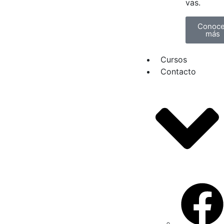
vas.
Conoce
más
Cursos
Contacto