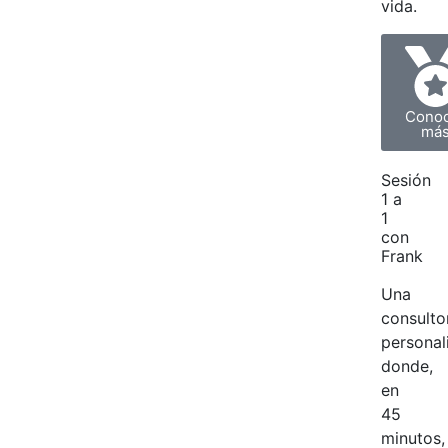
vida.
Cono
má
Sesión
1 a
1
con
Frank
Una
consulto
personal
donde,
en
45
minutos,