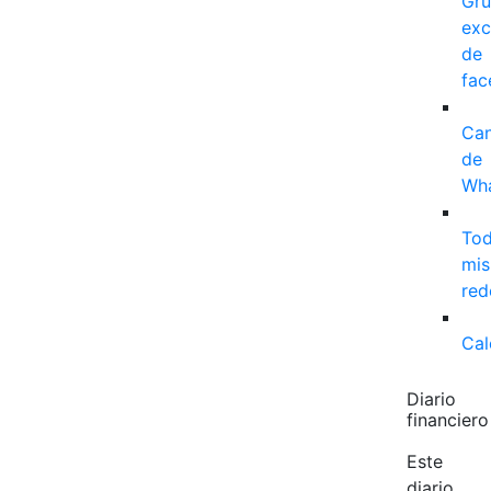
Gr
exc
de
fac
Can
de
Wh
To
mis
red
Cal
Diario
financiero
Este
diario