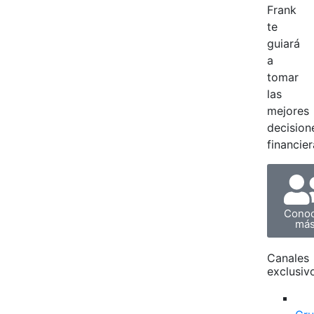
Frank
te
guiará
a
tomar
las
mejores
decision
financier
Cono
má
Canales
exclusiv