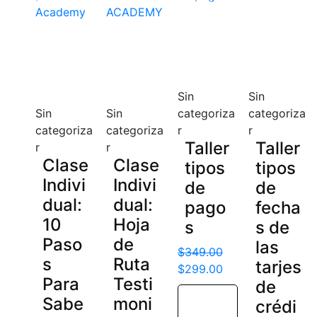
Sin
Sin
Sin
Sin
categoriza
categoriza
categoriza
categoriza
r
r
Taller
Taller
r
r
Clase
Clase
tipos
tipos
Indivi
Indivi
de
de
dual:
dual:
pago
fecha
10
Hoja
s
s de
Paso
de
las
$
349.00
s
Ruta
tarjes
$
299.00
Para
Testi
de
Sabe
moni
crédi
Añadir