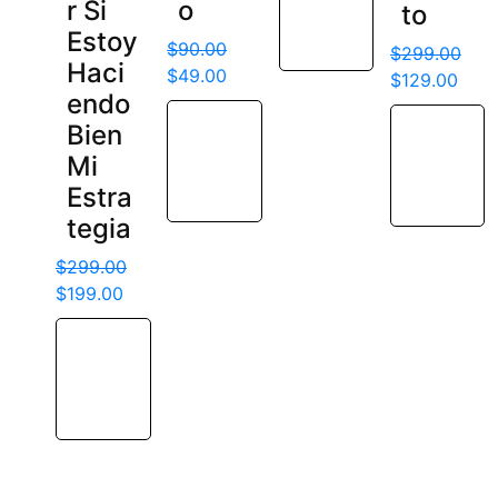
r Si
o
to
al
Estoy
$
90.00
carrito
$
299.00
Haci
$
49.00
$
129.00
endo
Bien
Añadir
Añadir
Mi
al
al
Estra
carrito
carrito
tegia
$
299.00
$
199.00
Añadir
al
carrito