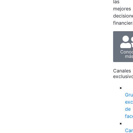
las
mejores
decision
financier
Cono
má
Canales
exclusiv
Gr
exc
de
fac
Can