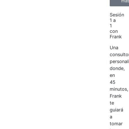
má
Sesión
1 a
1
con
Frank
Una
consulto
personal
donde,
en
45
minutos,
Frank
te
guiará
a
tomar