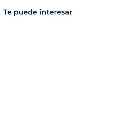
Te puede interesar
¡Oferta!
¡Oferta!
Clase Individual: 10
Clase Individual:
Pasos Para Saber Si
Hoja de Ruta
Estoy Haciendo
Testimonio
Bien Mi Estrategia
$
90.00
$
49.00
$
299.00
$
199.00
Añadir al carrito