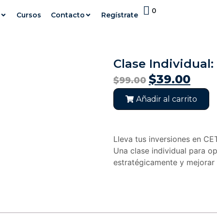
0
Cursos
Contacto
Regístrate
Clase Individual:
$
39.00
$
99.00
Añadir al carrito
Lleva tus inversiones en CET
Una clase individual para op
estratégicamente y mejorar t