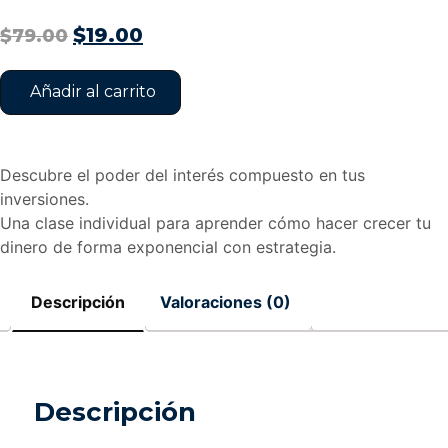
Original
Current
$
19.00
$
79.00
price
price
was:
is:
Añadir al carrito
$79.00.
$19.00.
Descubre el poder del interés compuesto en tus
inversiones.
Una clase individual para aprender cómo hacer crecer tu
dinero de forma exponencial con estrategia.
Descripción
Valoraciones (0)
Descripción